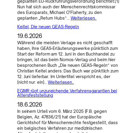
geplanten EU-Rückführungsverordnung berichtet.[1]
Nun hat sich auch der Menschenrechtskommissar
des Europarats, Michael O’Flaherty, zu den
geplanten „Return Hubs“…
Weiterlesen..
Keitel, Die neuen GEAS-Regeln
19.6.2026
Während die meisten Verlage es nicht geschafft
haben, ihre GEAS-Erläuterungswerke pünktlich zum
Start der Reform am 12. Juni in den Buchhandel zu
bringen, ist das beim Nomos-Verlag und beim hier
besprochenen Buch „Die neuen GEAS-Regeln“ von
Christian Keitel anders: Das Buch war pünktlich zum
12. Juni lieferbar. Im Untertitel verspricht es, der
(nicht nur: ein)…
Weiterlesen..
EGMR rügt unzureichende Verfahrensgarantien bei
Altersfeststellung
18.6.2026
In seinem Urteil vom 6. März 2025 (F.B. gegen
Belgien, Az. 47836/21) hat der Europäische
Gerichtshof für Menschenrechte festgestellt, dass
ein belgisches Verfahren zur medizinischen