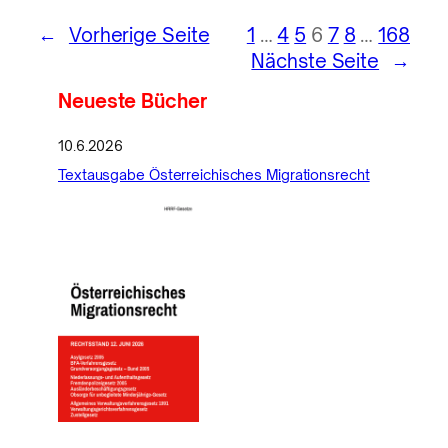
←
Vorherige Seite
1
…
4
5
6
7
8
…
168
Nächste Seite
→
Neueste Bücher
10.6.2026
Textausgabe Österreichisches Migrationsrecht