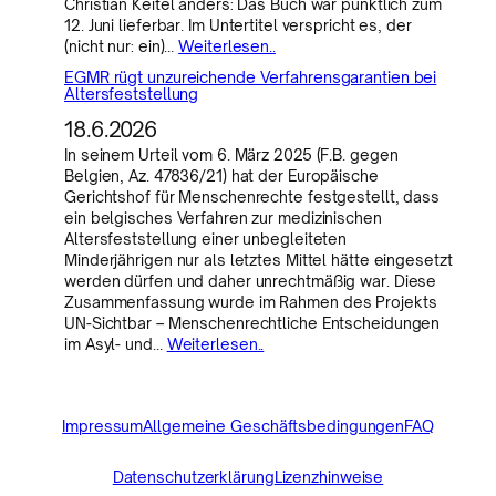
Christian Keitel anders: Das Buch war pünktlich zum
12. Juni lieferbar. Im Untertitel verspricht es, der
(nicht nur: ein)…
Weiterlesen..
EGMR rügt unzureichende Verfahrensgarantien bei
Altersfeststellung
18.6.2026
In seinem Urteil vom 6. März 2025 (F.B. gegen
Belgien, Az. 47836/21) hat der Europäische
Gerichtshof für Menschenrechte festgestellt, dass
ein belgisches Verfahren zur medizinischen
Altersfeststellung einer unbegleiteten
Minderjährigen nur als letztes Mittel hätte eingesetzt
werden dürfen und daher unrechtmäßig war. Diese
Zusammenfassung wurde im Rahmen des Projekts
UN-Sichtbar – Menschenrechtliche Entscheidungen
im Asyl- und…
Weiterlesen..
Impressum
Allgemeine Geschäftsbedingungen
FAQ
Datenschutzerklärung
Lizenzhinweise