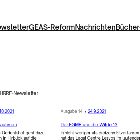
wsletter
GEAS-Reform
Nachrichten
Bücher
 HRRF-Newsletter.
.10.2021
Ausgabe
14
•
24.9.2021
aßnahmen
Der EGMR und die Wilde 13
 Gerichtshof geht dazu
In nicht weniger als dreizehn Eilverfahren
m in Hinblick auf die
hat das Legal Centre Lesvos im laufende