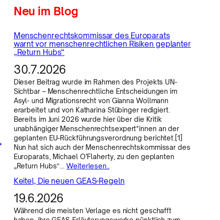
Neu im Blog
Menschenrechtskommissar des Europarats
warnt vor menschenrechtlichen Risiken geplanter
„Return Hubs“
30.7.2026
Dieser Beitrag wurde im Rahmen des Projekts UN-
Sichtbar – Menschenrechtliche Entscheidungen im
Asyl- und Migrationsrecht von Gianna Wollmann
erarbeitet und von Katharina Stübinger redigiert.
Bereits im Juni 2026 wurde hier über die Kritik
unabhängiger Menschenrechtsexpert*innen an der
geplanten EU-Rückführungsverordnung berichtet.[1]
→
Nun hat sich auch der Menschenrechtskommissar des
Europarats, Michael O’Flaherty, zu den geplanten
„Return Hubs“…
Weiterlesen..
Keitel, Die neuen GEAS-Regeln
19.6.2026
Während die meisten Verlage es nicht geschafft
haben, ihre GEAS-Erläuterungswerke pünktlich zum