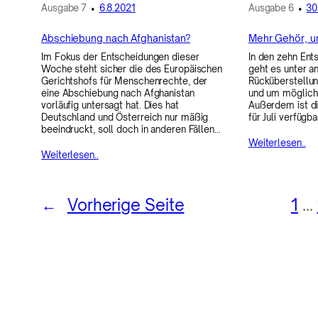
Ausgabe
7
•
6.8.2021
Ausgabe
6
•
30
Abschiebung nach Afghanistan?
Mehr Gehör, u
Im Fokus der Entscheidungen dieser
In den zehn En
Woche steht sicher die des Europäischen
geht es unter 
Gerichtshofs für Menschenrechte, der
Rücküberstellun
eine Abschiebung nach Afghanistan
und um möglich
vorläufig untersagt hat. Dies hat
Außerdem ist d
Deutschland und Österreich nur mäßig
für Juli verfügba
beeindruckt, soll doch in anderen Fällen…
Weiterlesen..
Weiterlesen..
←
Vorherige Seite
1
…