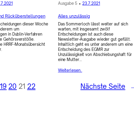
.7.2021
Ausgabe
5
•
23.7.2021
nd Rücküberstellungen
Alles unzulässig
tscheidungen dieser Woche
Das Sommerloch lässt weiter auf sich
anderem um
warten, mit insgesamt zwölf
gen in Dublin-Verfahren
Entscheidungen ist auch diese
e Gehörsverstöße.
Newsletter-Ausgabe wieder gut gefüllt.
ie HRRF-Monatsübersicht
Inhaltlich geht es unter anderem um eine
r.
Entscheidung des EGMR zur
Unzulässigkeit von Abschiebungshaft für
eine Mutter…
Weiterlesen..
19
20
21
22
Nächste Seite