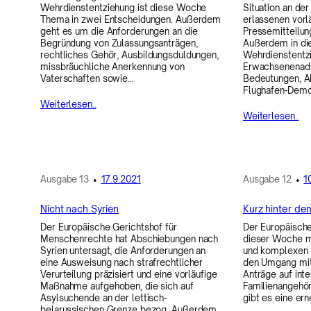
Wehrdienstentziehung ist diese Woche
Situation an de
Thema in zwei Entscheidungen. Außerdem
erlassenen vor
geht es um die Anforderungen an die
Pressemitteilun
Begründung von Zulassungsanträgen,
Außerdem in di
rechtliches Gehör, Ausbildungsduldungen,
Wehrdienstentz
missbräuchliche Anerkennung von
Erwachsenenado
Vaterschaften sowie…
Bedeutungen, A
Flughafen-Demo
Weiterlesen..
Weiterlesen..
Ausgabe
13
•
17.9.2021
Ausgabe
12
•
1
Nicht nach Syrien
Kurz hinter d
Der Europäische Gerichtshof für
Der Europäische
Menschenrechte hat Abschiebungen nach
dieser Woche mi
Syrien untersagt, die Anforderungen an
und komplexen 
eine Ausweisung nach strafrechtlicher
den Umgang mit
Verurteilung präzisiert und eine vorläufige
Anträge auf int
Maßnahme aufgehoben, die sich auf
Familienangehör
Asylsuchende an der lettisch-
gibt es eine er
belarussischen Grenze bezog. Außerdem