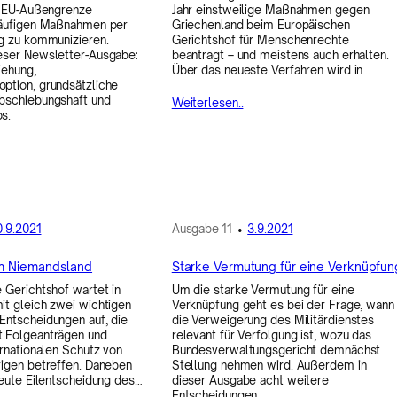
r EU-Außengrenze
Jahr einstweilige Maßnahmen gegen
läufigen Maßnahmen per
Griechenland beim Europäischen
g zu kommunizieren.
Gerichtshof für Menschenrechte
eser Newsletter-Ausgabe:
beantragt – und meistens auch erhalten.
iehung,
Über das neueste Verfahren wird in…
ption, grundsätzliche
bschiebungshaft und
Weiterlesen..
s.
0.9.2021
Ausgabe
11
•
3.9.2021
em Niemandsland
Starke Vermutung für eine Verknüpfun
 Gerichtshof wartet in
Um die starke Vermutung für eine
t gleich zwei wichtigen
Verknüpfung geht es bei der Frage, wann
Entscheidungen auf, die
die Verweigerung des Militärdienstes
 Folgeanträgen und
relevant für Verfolgung ist, wozu das
ernationalen Schutz von
Bundesverwaltungsgericht demnächst
igen betreffen. Daneben
Stellung nehmen wird. Außerdem in
neute Eilentscheidung des…
dieser Ausgabe acht weitere
Entscheidungen…