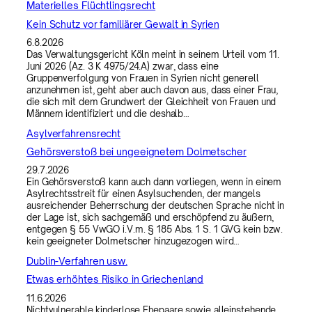
Materielles Flüchtlingsrecht
Kein Schutz vor familiärer Gewalt in Syrien
6.8.2026
Das Verwaltungsgericht Köln meint in seinem Urteil vom 11.
Juni 2026 (Az. 3 K 4975/24.A) zwar, dass eine
Gruppenverfolgung von Frauen in Syrien nicht generell
anzunehmen ist, geht aber auch davon aus, dass einer Frau,
die sich mit dem Grundwert der Gleichheit von Frauen und
Männern identifiziert und die deshalb…
Asylverfahrensrecht
Gehörsverstoß bei ungeeignetem Dolmetscher
29.7.2026
Ein Gehörsverstoß kann auch dann vorliegen, wenn in einem
Asylrechtsstreit für einen Asylsuchenden, der mangels
ausreichender Beherrschung der deutschen Sprache nicht in
der Lage ist, sich sachgemäß und erschöpfend zu äußern,
entgegen § 55 VwGO i.V.m. § 185 Abs. 1 S. 1 GVG kein bzw.
kein geeigneter Dolmetscher hinzugezogen wird…
Dublin-Verfahren usw.
Etwas erhöhtes Risiko in Griechenland
11.6.2026
Nichtvulnerable kinderlose Ehepaare sowie alleinstehende