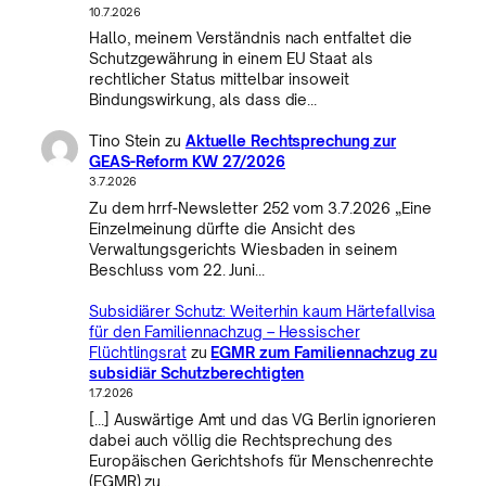
10.7.2026
Hallo, meinem Verständnis nach entfaltet die
Schutzgewährung in einem EU Staat als
rechtlicher Status mittelbar insoweit
Bindungswirkung, als dass die…
Tino Stein
zu
Aktuelle Rechtsprechung zur
GEAS-Reform KW 27/2026
3.7.2026
Zu dem hrrf-Newsletter 252 vom 3.7.2026 „Eine
Einzelmeinung dürfte die Ansicht des
Verwaltungsgerichts Wiesbaden in seinem
Beschluss vom 22. Juni…
Subsidiärer Schutz: Weiterhin kaum Härtefallvisa
für den Familiennachzug – Hessischer
Flüchtlingsrat
zu
EGMR zum Familiennachzug zu
subsidiär Schutzberechtigten
1.7.2026
[…] Auswärtige Amt und das VG Berlin ignorieren
dabei auch völlig die Rechtsprechung des
Europäischen Gerichtshofs für Menschenrechte
(EGMR) zu…