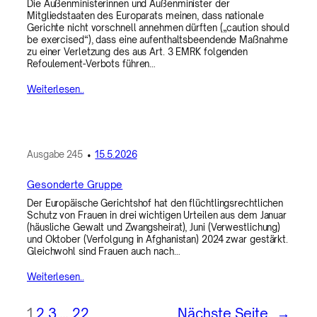
Die Außenministerinnen und Außenminister der
Mitgliedstaaten des Europarats meinen, dass nationale
Gerichte nicht vorschnell annehmen dürften („caution should
be exercised“), dass eine aufenthaltsbeendende Maßnahme
zu einer Verletzung des aus Art. 3 EMRK folgenden
Refoulement-Verbots führen…
Weiterlesen..
Ausgabe
245
•
15.5.2026
Gesonderte Gruppe
Der Europäische Gerichtshof hat den flüchtlingsrechtlichen
Schutz von Frauen in drei wichtigen Urteilen aus dem Januar
(häusliche Gewalt und Zwangsheirat), Juni (Verwestlichung)
und Oktober (Verfolgung in Afghanistan) 2024 zwar gestärkt.
Gleichwohl sind Frauen auch nach…
Weiterlesen..
1
2
3
…
22
Nächste Seite
→