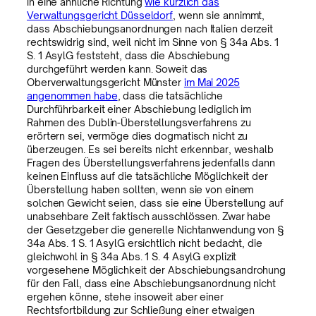
in eine ähnliche Richtung
wie kürzlich das
Verwaltungsgericht Düsseldorf
, wenn sie annimmt,
dass Abschiebungsanordnungen nach Italien derzeit
rechtswidrig sind, weil nicht im Sinne von § 34a Abs. 1
S. 1 AsylG feststeht, dass die Abschiebung
durchgeführt werden kann. Soweit das
Oberverwaltungsgericht Münster
im Mai 2025
angenommen habe
, dass die tatsächliche
Durchführbarkeit einer Abschiebung lediglich im
Rahmen des Dublin-Überstellungsverfahrens zu
erörtern sei, vermöge dies dogmatisch nicht zu
überzeugen. Es sei bereits nicht erkennbar, weshalb
Fragen des Überstellungsverfahrens jedenfalls dann
keinen Einfluss auf die tatsächliche Möglichkeit der
Überstellung haben sollten, wenn sie von einem
solchen Gewicht seien, dass sie eine Überstellung auf
unabsehbare Zeit faktisch ausschlössen. Zwar habe
der Gesetzgeber die generelle Nichtanwendung von §
34a Abs. 1 S. 1 AsylG ersichtlich nicht bedacht, die
gleichwohl in § 34a Abs. 1 S. 4 AsylG explizit
vorgesehene Möglichkeit der Abschiebungsandrohung
für den Fall, dass eine Abschiebungsanordnung nicht
ergehen könne, stehe insoweit aber einer
Rechtsfortbildung zur Schließung einer etwaigen