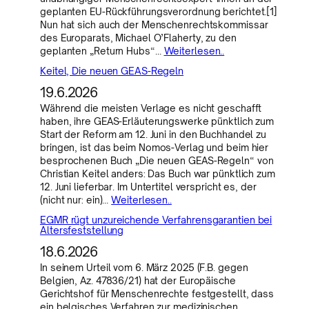
geplanten EU-Rückführungsverordnung berichtet.[1]
Nun hat sich auch der Menschenrechtskommissar
des Europarats, Michael O’Flaherty, zu den
geplanten „Return Hubs“…
Weiterlesen..
Keitel, Die neuen GEAS-Regeln
19.6.2026
Während die meisten Verlage es nicht geschafft
haben, ihre GEAS-Erläuterungswerke pünktlich zum
Start der Reform am 12. Juni in den Buchhandel zu
bringen, ist das beim Nomos-Verlag und beim hier
besprochenen Buch „Die neuen GEAS-Regeln“ von
Christian Keitel anders: Das Buch war pünktlich zum
12. Juni lieferbar. Im Untertitel verspricht es, der
(nicht nur: ein)…
Weiterlesen..
EGMR rügt unzureichende Verfahrensgarantien bei
Altersfeststellung
18.6.2026
In seinem Urteil vom 6. März 2025 (F.B. gegen
Belgien, Az. 47836/21) hat der Europäische
Gerichtshof für Menschenrechte festgestellt, dass
ein belgisches Verfahren zur medizinischen