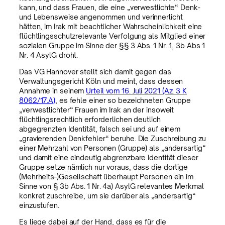
kann, und dass Frauen, die eine „verwestlichte“ Denk-
und Lebensweise angenommen und verinnerlicht
hätten, im Irak mit beachtlicher Wahrscheinlichkeit eine
flüchtlingsschutzrelevante Verfolgung als Mitglied einer
sozialen Gruppe im Sinne der §§ 3 Abs. 1 Nr. 1, 3b Abs 1
Nr. 4 AsylG droht.
Das VG Hannover stellt sich damit gegen das
Verwaltungsgericht Köln und meint, dass dessen
Annahme in seinem
Urteil vom 16. Juli 2021 (Az. 3 K
8062/17.A)
, es fehle einer so bezeichneten Gruppe
„verwestlichter“ Frauen im Irak an der insoweit
flüchtlingsrechtlich erforderlichen deutlich
abgegrenzten Identität, falsch sei und auf einem
„gravierenden Denkfehler“ beruhe. Die Zuschreibung zu
einer Mehrzahl von Personen (Gruppe) als „andersartig“
und damit eine eindeutig abgrenzbare Identität dieser
Gruppe setze nämlich nur voraus, dass die dortige
(Mehrheits-)Gesellschaft überhaupt Personen ein im
Sinne von § 3b Abs. 1 Nr. 4a) AsylG relevantes Merkmal
konkret zuschreibe, um sie darüber als „andersartig“
einzustufen.
Es liege dabei auf der Hand, dass es für die