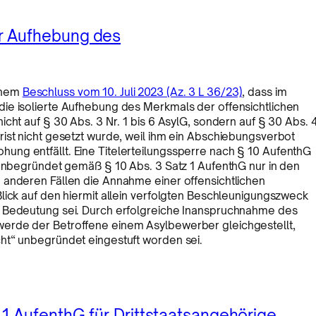
r Aufhebung des
inem
Beschluss vom 10. Juli 2023 (Az. 3 L 36/23)
, dass im
ie isolierte Aufhebung des Merkmals der offensichtlichen
cht auf § 30 Abs. 3 Nr. 1 bis 6 AsylG, sondern auf § 30 Abs. 
ist nicht gesetzt wurde, weil ihm ein Abschiebungsverbot
ng entfällt. Eine Titelerteilungssperre nach § 10 AufenthG
 unbegründet gemäß § 10 Abs. 3 Satz 1 AufenthG nur in den
 anderen Fällen die Annahme einer offensichtlichen
lick auf den hiermit allein verfolgten Beschleunigungszweck
n Bedeutung sei. Durch erfolgreiche Inanspruchnahme des
erde der Betroffene einem Asylbewerber gleichgestellt,
ht“ unbegründet eingestuft worden sei.
1 AufenthG für Drittstaatsangehörige