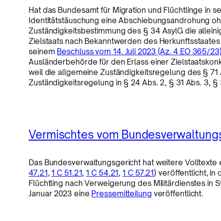
Hat das Bundesamt für Migration und Flüchtlinge in
Identitätstäuschung eine Abschiebungsandrohung ohne
Zuständigkeitsbestimmung des § 34 AsylG die alleini
Zielstaats nach Bekanntwerden des Herkunftsstaates
seinem
Beschluss vom 14. Juli 2023 (Az. 4 EO 365/23
Ausländerbehörde für den Erlass einer Zielstaatskonk
weil die allgemeine Zuständigkeitsregelung des § 71 A
Zuständigkeitsregelung in § 24 Abs. 2, § 31 Abs. 3, §
Vermischtes vom Bundesverwaltungs
Das Bundesverwaltungsgericht hat weitere Volltexte e
47.21
,
1 C 51.21
,
1 C 54.21
,
1 C 57.21
) veröffentlicht, 
Flüchtling nach Verweigerung des Militärdienstes in S
Januar 2023 eine
Pressemitteilung
veröffentlicht.