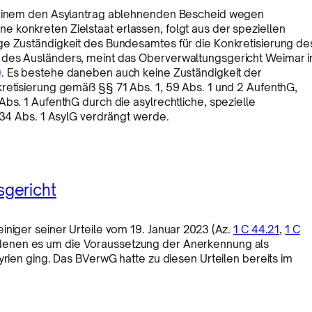
 seinem den Asylantrag ablehnenden Bescheid wegen
 konkreten Zielstaat erlassen, folgt aus der speziellen
ge Zuständigkeit des Bundesamtes für die Konkretisierung de
 des Ausländers, meint das Oberverwaltungsgericht Weimar i
)
. Es bestehe daneben auch keine Zuständigkeit der
retisierung gemäß §§ 71 Abs. 1, 59 Abs. 1 und 2 AufenthG,
bs. 1 AufenthG durch die asylrechtliche, spezielle
 34 Abs. 1 AsylG verdrängt werde.
gericht
iniger seiner Urteile vom 19. Januar 2023 (Az.
1 C 44.21
,
1 C
in denen es um die Voraussetzung der Anerkennung als
yrien ging. Das BVerwG hatte zu diesen Urteilen bereits im