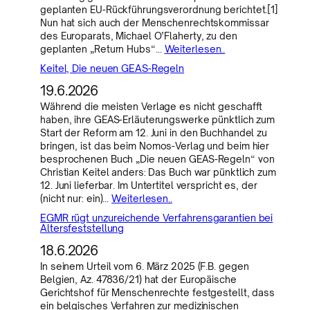
geplanten EU-Rückführungsverordnung berichtet.[1]
Nun hat sich auch der Menschenrechtskommissar
des Europarats, Michael O’Flaherty, zu den
geplanten „Return Hubs“…
Weiterlesen..
Keitel, Die neuen GEAS-Regeln
19.6.2026
Während die meisten Verlage es nicht geschafft
haben, ihre GEAS-Erläuterungswerke pünktlich zum
Start der Reform am 12. Juni in den Buchhandel zu
bringen, ist das beim Nomos-Verlag und beim hier
besprochenen Buch „Die neuen GEAS-Regeln“ von
Christian Keitel anders: Das Buch war pünktlich zum
12. Juni lieferbar. Im Untertitel verspricht es, der
(nicht nur: ein)…
Weiterlesen..
EGMR rügt unzureichende Verfahrensgarantien bei
Altersfeststellung
18.6.2026
In seinem Urteil vom 6. März 2025 (F.B. gegen
Belgien, Az. 47836/21) hat der Europäische
Gerichtshof für Menschenrechte festgestellt, dass
ein belgisches Verfahren zur medizinischen