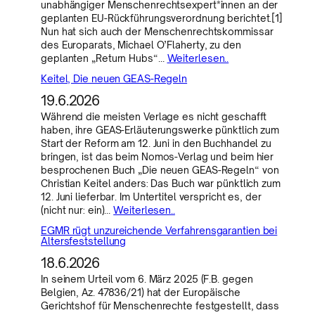
unabhängiger Menschenrechtsexpert*innen an der
geplanten EU-Rückführungsverordnung berichtet.[1]
Nun hat sich auch der Menschenrechtskommissar
des Europarats, Michael O’Flaherty, zu den
geplanten „Return Hubs“…
Weiterlesen..
Keitel, Die neuen GEAS-Regeln
19.6.2026
Während die meisten Verlage es nicht geschafft
haben, ihre GEAS-Erläuterungswerke pünktlich zum
Start der Reform am 12. Juni in den Buchhandel zu
bringen, ist das beim Nomos-Verlag und beim hier
besprochenen Buch „Die neuen GEAS-Regeln“ von
Christian Keitel anders: Das Buch war pünktlich zum
12. Juni lieferbar. Im Untertitel verspricht es, der
(nicht nur: ein)…
Weiterlesen..
EGMR rügt unzureichende Verfahrensgarantien bei
Altersfeststellung
18.6.2026
In seinem Urteil vom 6. März 2025 (F.B. gegen
Belgien, Az. 47836/21) hat der Europäische
Gerichtshof für Menschenrechte festgestellt, dass