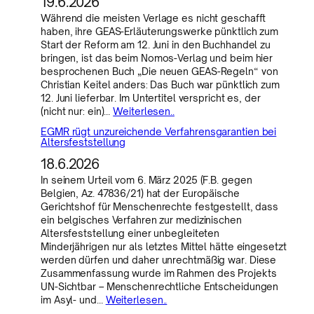
19.6.2026
Während die meisten Verlage es nicht geschafft
haben, ihre GEAS-Erläuterungswerke pünktlich zum
Start der Reform am 12. Juni in den Buchhandel zu
bringen, ist das beim Nomos-Verlag und beim hier
besprochenen Buch „Die neuen GEAS-Regeln“ von
Christian Keitel anders: Das Buch war pünktlich zum
12. Juni lieferbar. Im Untertitel verspricht es, der
(nicht nur: ein)…
Weiterlesen..
EGMR rügt unzureichende Verfahrensgarantien bei
Altersfeststellung
18.6.2026
In seinem Urteil vom 6. März 2025 (F.B. gegen
Belgien, Az. 47836/21) hat der Europäische
Gerichtshof für Menschenrechte festgestellt, dass
ein belgisches Verfahren zur medizinischen
Altersfeststellung einer unbegleiteten
Minderjährigen nur als letztes Mittel hätte eingesetzt
werden dürfen und daher unrechtmäßig war. Diese
Zusammenfassung wurde im Rahmen des Projekts
UN-Sichtbar – Menschenrechtliche Entscheidungen
im Asyl- und…
Weiterlesen..