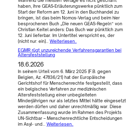
Während die meisten Verlage es nicht geschafft
haben, ihre GEAS-Erläuterungswerke pünktlich zum
Start der Reform am 12. Juni in den Buchhandel zu
bringen, ist das beim Nomos-Verlag und beim hier
besprochenen Buch „Die neuen GEAS-Regeln“ von
Christian Keitel anders: Das Buch war pünktlich zum
12. Juni lieferbar. Im Untertitel verspricht es, der
(nicht nur: ein)…
Weiterlesen..
EGMR rügt unzureichende Verfahrensgarantien bei
Altersfeststellung
18.6.2026
In seinem Urteil vom 6. März 2025 (F.B. gegen
Belgien, Az. 47836/21) hat der Europäische
Gerichtshof für Menschenrechte festgestellt, dass
ein belgisches Verfahren zur medizinischen
Altersfeststellung einer unbegleiteten
Minderjährigen nur als letztes Mittel hätte eingesetzt
werden dürfen und daher unrechtmäßig war. Diese
Zusammenfassung wurde im Rahmen des Projekts
UN-Sichtbar – Menschenrechtliche Entscheidungen
im Asyl- und…
Weiterlesen..