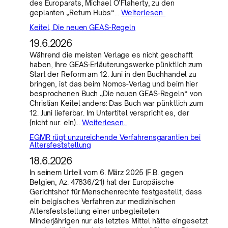
des Europarats, Michael O’Flaherty, zu den
geplanten „Return Hubs“…
Weiterlesen..
Keitel, Die neuen GEAS-Regeln
19.6.2026
Während die meisten Verlage es nicht geschafft
haben, ihre GEAS-Erläuterungswerke pünktlich zum
Start der Reform am 12. Juni in den Buchhandel zu
bringen, ist das beim Nomos-Verlag und beim hier
besprochenen Buch „Die neuen GEAS-Regeln“ von
Christian Keitel anders: Das Buch war pünktlich zum
12. Juni lieferbar. Im Untertitel verspricht es, der
(nicht nur: ein)…
Weiterlesen..
EGMR rügt unzureichende Verfahrensgarantien bei
Altersfeststellung
18.6.2026
In seinem Urteil vom 6. März 2025 (F.B. gegen
Belgien, Az. 47836/21) hat der Europäische
Gerichtshof für Menschenrechte festgestellt, dass
ein belgisches Verfahren zur medizinischen
Altersfeststellung einer unbegleiteten
Minderjährigen nur als letztes Mittel hätte eingesetzt