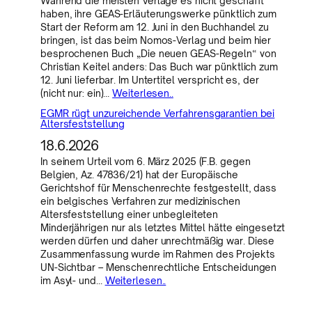
Während die meisten Verlage es nicht geschafft
haben, ihre GEAS-Erläuterungswerke pünktlich zum
Start der Reform am 12. Juni in den Buchhandel zu
bringen, ist das beim Nomos-Verlag und beim hier
besprochenen Buch „Die neuen GEAS-Regeln“ von
Christian Keitel anders: Das Buch war pünktlich zum
12. Juni lieferbar. Im Untertitel verspricht es, der
(nicht nur: ein)…
Weiterlesen..
EGMR rügt unzureichende Verfahrensgarantien bei
Altersfeststellung
18.6.2026
In seinem Urteil vom 6. März 2025 (F.B. gegen
Belgien, Az. 47836/21) hat der Europäische
Gerichtshof für Menschenrechte festgestellt, dass
ein belgisches Verfahren zur medizinischen
Altersfeststellung einer unbegleiteten
Minderjährigen nur als letztes Mittel hätte eingesetzt
werden dürfen und daher unrechtmäßig war. Diese
Zusammenfassung wurde im Rahmen des Projekts
UN-Sichtbar – Menschenrechtliche Entscheidungen
im Asyl- und…
Weiterlesen..