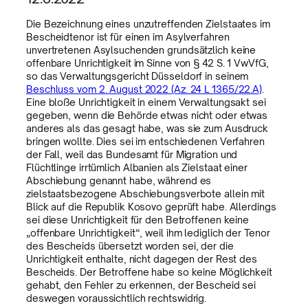
Die Bezeichnung eines unzutreffenden Zielstaates im
Bescheidtenor ist für einen im Asylverfahren
unvertretenen Asylsuchenden grundsätzlich keine
offenbare Unrichtigkeit im Sinne von § 42 S. 1 VwVfG,
so das Verwaltungsgericht Düsseldorf in seinem
Beschluss vom 2. August 2022 (Az. 24 L 1365/22.A)
.
Eine bloße Unrichtigkeit in einem Verwaltungsakt sei
gegeben, wenn die Behörde etwas nicht oder etwas
anderes als das gesagt habe, was sie zum Ausdruck
bringen wollte. Dies sei im entschiedenen Verfahren
der Fall, weil das Bundesamt für Migration und
Flüchtlinge irrtümlich Albanien als Zielstaat einer
Abschiebung genannt habe, während es
zielstaatsbezogene Abschiebungsverbote allein mit
Blick auf die Republik Kosovo geprüft habe. Allerdings
sei diese Unrichtigkeit für den Betroffenen keine
„offenbare Unrichtigkeit“, weil ihm lediglich der Tenor
des Bescheids übersetzt worden sei, der die
Unrichtigkeit enthalte, nicht dagegen der Rest des
Bescheids. Der Betroffene habe so keine Möglichkeit
gehabt, den Fehler zu erkennen, der Bescheid sei
deswegen voraussichtlich rechtswidrig.