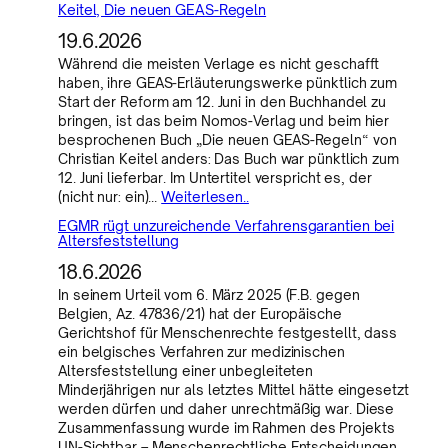
Keitel, Die neuen GEAS-Regeln
19.6.2026
Während die meisten Verlage es nicht geschafft
haben, ihre GEAS-Erläuterungswerke pünktlich zum
Start der Reform am 12. Juni in den Buchhandel zu
bringen, ist das beim Nomos-Verlag und beim hier
besprochenen Buch „Die neuen GEAS-Regeln“ von
Christian Keitel anders: Das Buch war pünktlich zum
12. Juni lieferbar. Im Untertitel verspricht es, der
(nicht nur: ein)…
Weiterlesen..
EGMR rügt unzureichende Verfahrensgarantien bei
Altersfeststellung
18.6.2026
In seinem Urteil vom 6. März 2025 (F.B. gegen
Belgien, Az. 47836/21) hat der Europäische
Gerichtshof für Menschenrechte festgestellt, dass
ein belgisches Verfahren zur medizinischen
Altersfeststellung einer unbegleiteten
Minderjährigen nur als letztes Mittel hätte eingesetzt
werden dürfen und daher unrechtmäßig war. Diese
Zusammenfassung wurde im Rahmen des Projekts
UN-Sichtbar – Menschenrechtliche Entscheidungen