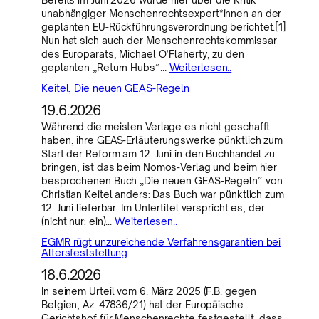
unabhängiger Menschenrechtsexpert*innen an der
geplanten EU-Rückführungsverordnung berichtet.[1]
Nun hat sich auch der Menschenrechtskommissar
des Europarats, Michael O’Flaherty, zu den
geplanten „Return Hubs“…
Weiterlesen..
Keitel, Die neuen GEAS-Regeln
19.6.2026
Während die meisten Verlage es nicht geschafft
haben, ihre GEAS-Erläuterungswerke pünktlich zum
Start der Reform am 12. Juni in den Buchhandel zu
bringen, ist das beim Nomos-Verlag und beim hier
besprochenen Buch „Die neuen GEAS-Regeln“ von
Christian Keitel anders: Das Buch war pünktlich zum
12. Juni lieferbar. Im Untertitel verspricht es, der
(nicht nur: ein)…
Weiterlesen..
EGMR rügt unzureichende Verfahrensgarantien bei
Altersfeststellung
18.6.2026
In seinem Urteil vom 6. März 2025 (F.B. gegen
Belgien, Az. 47836/21) hat der Europäische
Gerichtshof für Menschenrechte festgestellt, dass