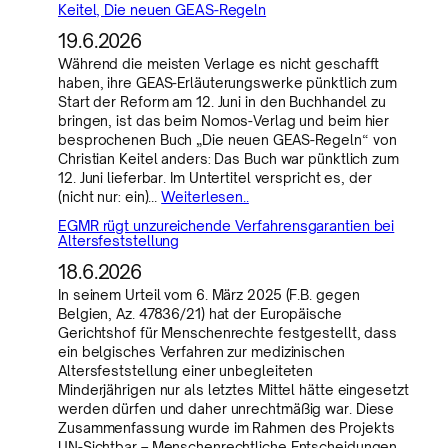
Keitel, Die neuen GEAS-Regeln
19.6.2026
Während die meisten Verlage es nicht geschafft
haben, ihre GEAS-Erläuterungswerke pünktlich zum
Start der Reform am 12. Juni in den Buchhandel zu
bringen, ist das beim Nomos-Verlag und beim hier
besprochenen Buch „Die neuen GEAS-Regeln“ von
Christian Keitel anders: Das Buch war pünktlich zum
12. Juni lieferbar. Im Untertitel verspricht es, der
(nicht nur: ein)…
Weiterlesen..
EGMR rügt unzureichende Verfahrensgarantien bei
Altersfeststellung
18.6.2026
In seinem Urteil vom 6. März 2025 (F.B. gegen
Belgien, Az. 47836/21) hat der Europäische
Gerichtshof für Menschenrechte festgestellt, dass
ein belgisches Verfahren zur medizinischen
Altersfeststellung einer unbegleiteten
Minderjährigen nur als letztes Mittel hätte eingesetzt
werden dürfen und daher unrechtmäßig war. Diese
Zusammenfassung wurde im Rahmen des Projekts
UN-Sichtbar – Menschenrechtliche Entscheidungen