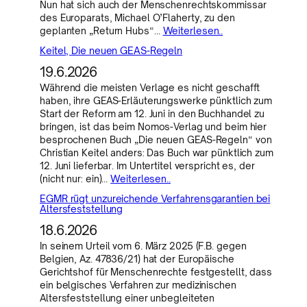
Nun hat sich auch der Menschenrechtskommissar
des Europarats, Michael O’Flaherty, zu den
geplanten „Return Hubs“…
Weiterlesen..
Keitel, Die neuen GEAS-Regeln
19.6.2026
Während die meisten Verlage es nicht geschafft
haben, ihre GEAS-Erläuterungswerke pünktlich zum
Start der Reform am 12. Juni in den Buchhandel zu
bringen, ist das beim Nomos-Verlag und beim hier
besprochenen Buch „Die neuen GEAS-Regeln“ von
Christian Keitel anders: Das Buch war pünktlich zum
12. Juni lieferbar. Im Untertitel verspricht es, der
(nicht nur: ein)…
Weiterlesen..
EGMR rügt unzureichende Verfahrensgarantien bei
Altersfeststellung
18.6.2026
In seinem Urteil vom 6. März 2025 (F.B. gegen
Belgien, Az. 47836/21) hat der Europäische
Gerichtshof für Menschenrechte festgestellt, dass
ein belgisches Verfahren zur medizinischen
Altersfeststellung einer unbegleiteten