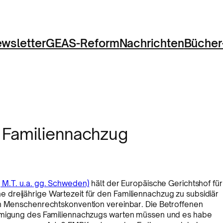
wsletter
GEAS-Reform
Nachrichten
Bücher
 Familiennachzug
 M.T. u.a. gg. Schweden)
hält der Europäische Gerichtshof für
dreijährige Wartezeit für den Familiennachzug zu subsidiär
en Menschenrechtskonvention vereinbar. Die Betroffenen
ehmigung des Familiennachzugs warten müssen und es habe