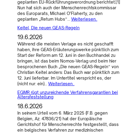
geplanten EU-Rückführungsverordnung berichtet.[1]
Nun hat sich auch der Menschenrechtskommissar
des Europarats, Michael O’Flaherty, zu den
geplanten „Return Hubs“…
Weiterlesen..
Keitel, Die neuen GEAS-Regeln
19.6.2026
Während die meisten Verlage es nicht geschafft
haben, ihre GEAS-Erläuterungswerke pünktlich zum
Start der Reform am 12. Juni in den Buchhandel zu
bringen, ist das beim Nomos-Verlag und beim hier
besprochenen Buch „Die neuen GEAS-Regeln“ von
Christian Keitel anders: Das Buch war pünktlich zum
12. Juni lieferbar. Im Untertitel verspricht es, der
(nicht nur: ein)…
Weiterlesen..
EGMR rügt unzureichende Verfahrensgarantien bei
Altersfeststellung
18.6.2026
In seinem Urteil vom 6. März 2025 (F.B. gegen
Belgien, Az. 47836/21) hat der Europäische
Gerichtshof für Menschenrechte festgestellt, dass
ein belgisches Verfahren zur medizinischen