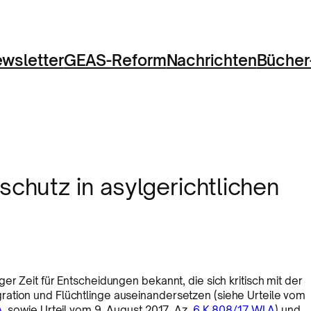
wsletter
GEAS-Reform
Nachrichten
Bücher
hutz in asylgerichtlichen
er Zeit für Entscheidungen bekannt, die sich kritisch mit der
ation und Flüchtlinge auseinandersetzen (siehe Urteile vom
A
, sowie Urteil vom 9. August 2017, Az.
6 K 808/17.WI.A
) und