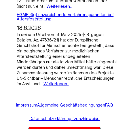
12. Juni lieferbar. Im Untertitel verspricht es, der
(nicht nur: ein)…
Weiterlesen..
EGMR rügt unzureichende Verfahrensgarantien bei
Altersfeststellung
18.6.2026
In seinem Urteil vom 6. März 2025 (F.B. gegen
Belgien, Az. 47836/21) hat der Europäische
Gerichtshof für Menschenrechte festgestellt, dass
ein belgisches Verfahren zur medizinischen
Altersfeststellung einer unbegleiteten
Minderjährigen nur als letztes Mittel hätte eingesetzt
werden dürfen und daher unrechtmäßig war. Diese
Zusammenfassung wurde im Rahmen des Projekts
UN-Sichtbar – Menschenrechtliche Entscheidungen
im Asyl- und…
Weiterlesen..
Impressum
Allgemeine Geschäftsbedingungen
FAQ
Datenschutzerklärung
Lizenzhinweise