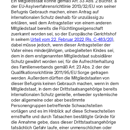
Ein Mitgliedstaat könne gemäß Art. 33 Abs. 2 Buchst. a
der EU-Asylverfahrensrichtlinie 2013/32/EU von seiner
Befugnis Gebrauch machen, einen Antrag auf
internationalen Schutz deshalb für unzulässig zu
erklären, weil dem Antragsteller von einem anderen
Mitgliedstaat bereits die Flüchtlingseigenschaft
zuerkannt worden sei, so der Europäische Gerichtshof
in seinem
Urteil vom 22. Februar 2022 (Rs. C-483/20)
,
dabei müsse jedoch, wenn dieser Antragsteller der
Vater eines minderjährigen, unbegleiteten Kindes sei,
dem in dem erstgenannten Mitgliedstaat subsidiärer
Schutz gewährt worden sei, für die Aufrechterhaltung
des Familienverbands gemäß Art. 23 Abs. 2 der der
Qualifikationsrichtlinie 2011/95/EU Sorge getragen
werden. Außerdem dürften die Mitgliedstaaten von
dieser Befugnis keinen Gebrauch machen, wenn in dem
Mitgliedstaat, in dem der Drittstaatsangehörige bereits
internationalen Schutz genieße, entweder systemische
oder allgemeine oder aber bestimmte
Personengruppen betreffende Schwachstellen
vorlägen und es im Hinblick auf diese Schwachstellen
ernsthafte und durch Tatsachen bestätigte Gründe für
die Annahme gebe, dass dieser Drittstaatsangehörige
tatsächlich Gefahr laufe, einer unmenschlichen oder