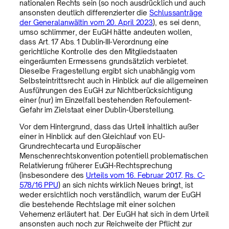
nationalen Rechts sein (so noch ausdrücklich und auch
ansonsten deutlich differenzierter die
Schlussanträge
der Generalanwältin vom 20. April 2023
), es sei denn,
umso schlimmer, der EuGH hätte andeuten wollen,
dass Art. 17 Abs. 1 Dublin-III-Verordnung eine
gerichtliche Kontrolle des den Mitgliedstaaten
eingeräumten Ermessens grundsätzlich verbietet.
Dieselbe Fragestellung ergibt sich unabhängig vom
Selbsteintrittsrecht auch in Hinblick auf die allgemeinen
Ausführungen des EuGH zur Nichtberücksichtigung
einer (nur) im Einzelfall bestehenden Refoulement-
Gefahr im Zielstaat einer Dublin-Überstellung.
Vor dem Hintergrund, dass das Urteil inhaltlich außer
einer in Hinblick auf den Gleichlauf von EU-
Grundrechtecarta und Europäischer
Menschenrechtskonvention potentiell problematischen
Relativierung früherer EuGH-Rechtsprechung
(insbesondere des
Urteils vom 16. Februar 2017, Rs. C-
578/16 PPU
) an sich nichts wirklich Neues bringt, ist
weder ersichtlich noch verständlich, warum der EuGH
die bestehende Rechtslage mit einer solchen
Vehemenz erläutert hat. Der EuGH hat sich in dem Urteil
ansonsten auch noch zur Reichweite der Pflicht zur