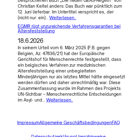
besprochenen Buch „Die neuen GEAS-Regeln“ von
Christian Keitel anders: Das Buch war pünktlich zum
12. Juni lieferbar. Im Untertitel verspricht es, der
(nicht nur: ein)…
Weiterlesen..
EGMR rügt unzureichende Verfahrensgarantien bei
Altersfeststellung
18.6.2026
In seinem Urteil vom 6. März 2025 (F.B. gegen
Belgien, Az. 47836/21) hat der Europäische
Gerichtshof für Menschenrechte festgestellt, dass
ein belgisches Verfahren zur medizinischen
Altersfeststellung einer unbegleiteten
Minderjährigen nur als letztes Mittel hätte eingesetzt
werden dürfen und daher unrechtmäßig war. Diese
Zusammenfassung wurde im Rahmen des Projekts
UN-Sichtbar – Menschenrechtliche Entscheidungen
im Asyl- und…
Weiterlesen..
Impressum
Allgemeine Geschäftsbedingungen
FAQ
Datenschutzerklärung
Lizenzhinweise