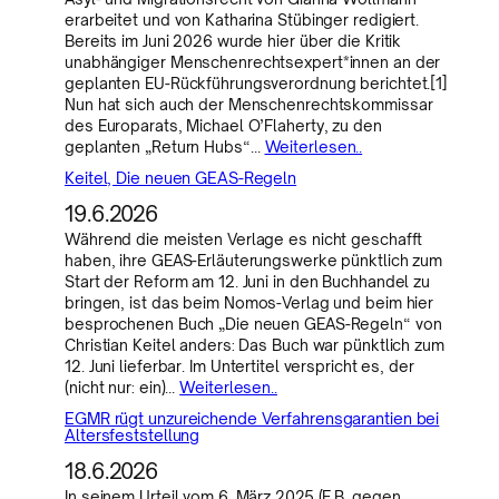
erarbeitet und von Katharina Stübinger redigiert.
Bereits im Juni 2026 wurde hier über die Kritik
unabhängiger Menschenrechtsexpert*innen an der
geplanten EU-Rückführungsverordnung berichtet.[1]
Nun hat sich auch der Menschenrechtskommissar
des Europarats, Michael O’Flaherty, zu den
geplanten „Return Hubs“…
Weiterlesen..
Keitel, Die neuen GEAS-Regeln
19.6.2026
Während die meisten Verlage es nicht geschafft
haben, ihre GEAS-Erläuterungswerke pünktlich zum
Start der Reform am 12. Juni in den Buchhandel zu
bringen, ist das beim Nomos-Verlag und beim hier
besprochenen Buch „Die neuen GEAS-Regeln“ von
Christian Keitel anders: Das Buch war pünktlich zum
12. Juni lieferbar. Im Untertitel verspricht es, der
(nicht nur: ein)…
Weiterlesen..
EGMR rügt unzureichende Verfahrensgarantien bei
Altersfeststellung
18.6.2026
In seinem Urteil vom 6. März 2025 (F.B. gegen