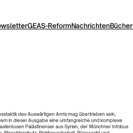
wsletter
GEAS-Reform
Nachrichten
Bücher
staktik des Auswärtigen Amts mag übertrieben sein,
erdem in dieser Ausgabe eine umfangreiche und komplexe
taatenlosen Palästinenser aus Syrien, der Münchner Infobus
, Eilrechtsschutz, Richtervorbehalt, Rügerecht und