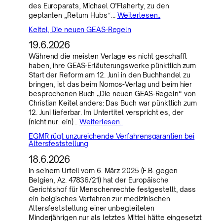
des Europarats, Michael O’Flaherty, zu den
geplanten „Return Hubs“…
Weiterlesen..
Keitel, Die neuen GEAS-Regeln
19.6.2026
Während die meisten Verlage es nicht geschafft
haben, ihre GEAS-Erläuterungswerke pünktlich zum
Start der Reform am 12. Juni in den Buchhandel zu
bringen, ist das beim Nomos-Verlag und beim hier
besprochenen Buch „Die neuen GEAS-Regeln“ von
Christian Keitel anders: Das Buch war pünktlich zum
12. Juni lieferbar. Im Untertitel verspricht es, der
(nicht nur: ein)…
Weiterlesen..
EGMR rügt unzureichende Verfahrensgarantien bei
Altersfeststellung
18.6.2026
In seinem Urteil vom 6. März 2025 (F.B. gegen
Belgien, Az. 47836/21) hat der Europäische
Gerichtshof für Menschenrechte festgestellt, dass
ein belgisches Verfahren zur medizinischen
Altersfeststellung einer unbegleiteten
Minderjährigen nur als letztes Mittel hätte eingesetzt