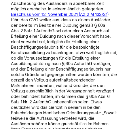
Abschiebung des Ausländers in absehbarer Zeit
möglich erscheine. In seinem ähnlich gelagerten
Beschluss vom 12. November 2021 (Az. 2 M 132/21)
führt das OVG weiter aus, dass es einem Ausländer,
der bereits im Besitz einer Duldung gemäß § 60a
Abs. 2 Satz 1 AufenthG sei oder einen Anspruch auf
Erteilung einer Duldung nach dieser Vorschrift habe,
nicht verwehrt sei, lediglich die Erteilung einer
Beschäftigungserlaubnis für die beabsichtigte
Berufsausbildung zu beantragen, etwa weil fraglich sei,
ob die Voraussetzungen für die Erteilung einer
Ausbildungsduldung nach § 60c AufenthG vorlägen,
und der Erteilung einer Beschäftigungserlaubnis nur
solche Gründe entgegengehalten werden könnten, die
derzeit den Vollzug aufenthaltsbeendender
Maßnahmen hinderten, während Gründe, die den
Vollzug ausschließlich in der Vergangenheit verzögert
oder behindert hätten, im Rahmen des § 60a Abs. 6
Satz 1 Nr. 2 AufenthG unbeachtlich seien. Etwas
deutlicher wird das Gericht in seinem in beiden
Entscheidungen identischen Orientierungssatz: „Soweit
teilweise die Auffassung vertreten wird, die
Ausländerbehörde könne grundsätzlich im Rahmen