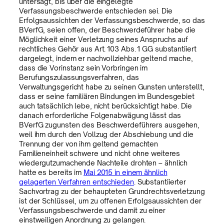
untersagt, bis über die eingelegte
Verfassungsbeschwerde entschieden sei. Die
Erfolgsaussichten der Verfassungsbeschwerde, so das
BVerfG, seien offen, der Beschwerdeführer habe die
Möglichkeit einer Verletzung seines Anspruchs auf
rechtliches Gehör aus Art. 103 Abs. 1 GG substantiiert
dargelegt, indem er nachvollziehbar geltend mache,
dass die Vorinstanz sein Vorbringen im
Berufungszulassungsverfahren, das
Verwaltungsgericht habe zu seinen Gunsten unterstellt,
dass er seine familiären Bindungen im Bundesgebiet
auch tatsächlich lebe, nicht berücksichtigt habe. Die
danach erforderliche Folgenabwägung lässt das
BVerfG zugunsten des Beschwerdeführers ausgehen,
weil ihm durch den Vollzug der Abschiebung und die
Trennung der von ihm geltend gemachten
Familieneinheit schwere und nicht ohne weiteres
wiedergutzumachende Nachteile drohten – ähnlich
hatte es bereits im
Mai 2015 in einem ähnlich
gelagerten Verfahren entschieden
. Substantiierter
Sachvortrag zu der behaupteten Grundrechtsverletzung
ist der Schlüssel, um zu offenen Erfolgsaussichten der
Verfassungsbeschwerde und damit zu einer
einstweiligen Anordnung zu gelangen.