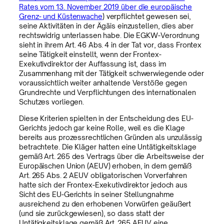
Rates vom 13. November 2019 über die europäische
Grenz- und Küstenwache
) verpflichtet gewesen sei,
seine Aktivitäten in der Ägäis einzustellen, dies aber
rechtswidrig unterlassen habe. Die EGKW-Verordnung
sieht in ihrem Art. 46 Abs. 4 in der Tat vor, dass Frontex
seine Tätigkeit einstellt, wenn der Frontex-
Exekutivdirektor der Auffassung ist, dass im
Zusammenhang mit der Tätigkeit schwerwiegende oder
voraussichtlich weiter anhaltende Verstöße gegen
Grundrechte und Verpflichtungen des internationalen
Schutzes vorliegen.
Diese Kriterien spielten in der Entscheidung des EU-
Gerichts jedoch gar keine Rolle, weil es die Klage
bereits aus prozessrechtlichen Gründen als unzulässig
betrachtete. Die Kläger hatten eine Untätigkeitsklage
gemäß Art. 265 des Vertrags über die Arbeitsweise der
Europäischen Union (AEUV) erhoben, in dem gemäß
Art. 265 Abs. 2 AEUV obligatorischen Vorverfahren
hatte sich der Frontex-Exekutivdirektor jedoch aus
Sicht des EU-Gerichts in seiner Stellungnahme
ausreichend zu den erhobenen Vorwürfen geäußert
(und sie zurückgewiesen), so dass statt der
Untätigkeitsklage gemäß Art. 265 AEUV eine