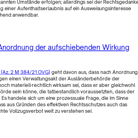
kannten Umstände erfolgen; allerdings sei der Rechtsgedank
g einer Aufenthaltserlaubnis auf ein Ausweisungsinteresse
echend anwendbar.
Anordnung der aufschiebenden Wirkung
 (Az. 2 M 384/21 OVG)
geht davon aus, dass nach Anordnung
gen einen Verwaltungsakt der Ausländerbehörde der
och materiell-rechtlich wirksam sei, dass er aber gleichwohl
rde sein könne, die tatbestandlich voraussetzten, dass der
 Es handele sich um eine prozessuale Frage, die im Sinne
 dass aus Gründen des effektiven Rechtsschutzes auch das
te Vollzugsverbot weit zu verstehen sei.