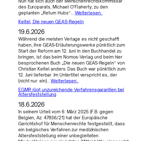
Nun hat sich auch der Menschenrechtskommissar
des Europarats, Michael O’Flaherty, zu den
geplanten „Return Hubs“…
Weiterlesen..
Keitel, Die neuen GEAS-Regeln
19.6.2026
Während die meisten Verlage es nicht geschafft
haben, ihre GEAS-Erläuterungswerke pünktlich zum
Start der Reform am 12. Juni in den Buchhandel zu
bringen, ist das beim Nomos-Verlag und beim hier
besprochenen Buch „Die neuen GEAS-Regeln“ von
Christian Keitel anders: Das Buch war pünktlich zum
12. Juni lieferbar. Im Untertitel verspricht es, der
(nicht nur: ein)…
Weiterlesen..
EGMR rügt unzureichende Verfahrensgarantien bei
Altersfeststellung
18.6.2026
In seinem Urteil vom 6. März 2025 (F.B. gegen
Belgien, Az. 47836/21) hat der Europäische
Gerichtshof für Menschenrechte festgestellt, dass
ein belgisches Verfahren zur medizinischen
Altersfeststellung einer unbegleiteten