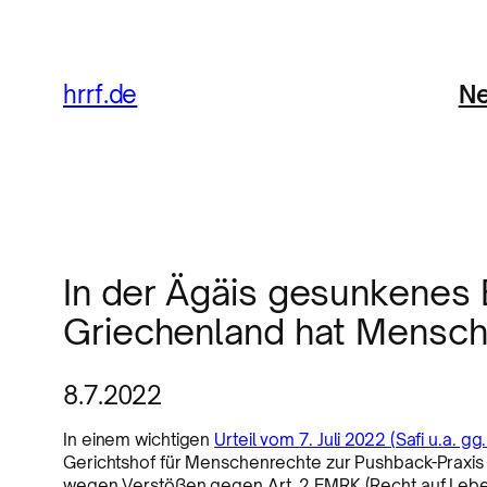
Ne
hrrf.de
In der Ägäis gesunkenes
Griechenland hat Mensch
8.7.2022
In einem wichtigen
Urteil vom 7. Juli 2022 (Safi u.a. g
Gerichtshof für Menschenrechte zur Pushback-Praxi
wegen Verstößen gegen Art. 2 EMRK (Recht auf Leben