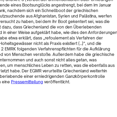
bende eines Bootsunglücks angestrengt, bei dem im Januar
sank, nachdem sich ein Schnellboot der griechischen
tzsuchende aus Afghanistan, Syrien und Palästina, werfen
versucht zu haben, bei dem ihr Boot gekentert sei, was die
nt dazu, dass Griechenland die von den Überlebenden
 in einer Weise aufgeklärt habe, wie dies den Anforderunge
be etwa erklärt, dass „refoulement als Verfahren der
heitsgewässer nicht als Praxis existiert (…)“, und die
t. 2 EMRK folgenden Verfahrenspflichten für die Aufklärung
 Tod von Menschen verstoße. Außerdem habe die griechische
ternommen und auch sonst nicht alles getan, was
nen, um menschliches Leben zu retten, was die ebenfalls aus
rletzt habe. Der EGMR verurteilte Griechenland weiterhin
Überlebende einer erniedrigenden Ganzkörperkontrolle
h eine
Pressemitteilung
veröffentlicht.