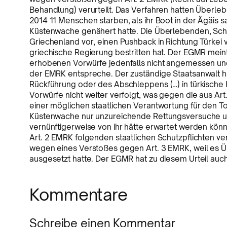
Behandlung) verurteilt. Das Verfahren hatten Überle
2014 11 Menschen starben, als ihr Boot in der Ägäis 
Küstenwache genähert hatte. Die Überlebenden, Schu
Griechenland vor, einen Pushback in Richtung Türkei 
griechische Regierung bestritten hat. Der EGMR mei
erhobenen Vorwürfe jedenfalls nicht angemessen und
der EMRK entspreche. Der zuständige Staatsanwalt ha
Rückführung oder des Abschleppens (…) in türkische Ho
Vorwürfe nicht weiter verfolgt, was gegen die aus Ar
einer möglichen staatlichen Verantwortung für den
Küstenwache nur unzureichende Rettungsversuche un
vernünftigerweise von ihr hätte erwartet werden kön
Art. 2 EMRK folgenden staatlichen Schutzpflichten ve
wegen eines Verstoßes gegen Art. 3 EMRK, weil es 
ausgesetzt hatte. Der EGMR hat zu diesem Urteil auc
Kommentare
Schreibe einen Kommentar