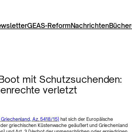
wsletter
GEAS-Reform
Nachrichten
Bücher
 Boot mit Schutzsuchenden:
enrechte verletzt
g. Griechenland, Az. 5418/15)
hat sich der Europäische
s der griechischen Küstenwache geäußert und Griechenland
) und Art. 3 (Verbot der unmenschlichen oder erniedrigen