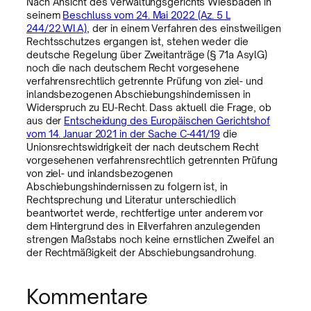
Nach Ansicht des Verwaltungsgerichts Wiesbaden in
seinem
Beschluss vom 24. Mai 2022 (Az. 5 L
244/22.WI.A)
, der in einem Verfahren des einstweiligen
Rechtsschutzes ergangen ist, stehen weder die
deutsche Regelung über Zweitanträge (§ 71a AsylG)
noch die nach deutschem Recht vorgesehene
verfahrensrechtlich getrennte Prüfung von ziel- und
inlandsbezogenen Abschiebungshindernissen in
Widerspruch zu EU-Recht. Dass aktuell die Frage, ob
aus der
Entscheidung des Europäischen Gerichtshof
vom 14. Januar 2021 in der Sache C-441/19
die
Unionsrechtswidrigkeit der nach deutschem Recht
vorgesehenen verfahrensrechtlich getrennten Prüfung
von ziel- und inlandsbezogenen
Abschiebungshindernissen zu folgern ist, in
Rechtsprechung und Literatur unterschiedlich
beantwortet werde, rechtfertige unter anderem vor
dem Hintergrund des in Eilverfahren anzulegenden
strengen Maßstabs noch keine ernstlichen Zweifel an
der Rechtmäßigkeit der Abschiebungsandrohung.
Kommentare