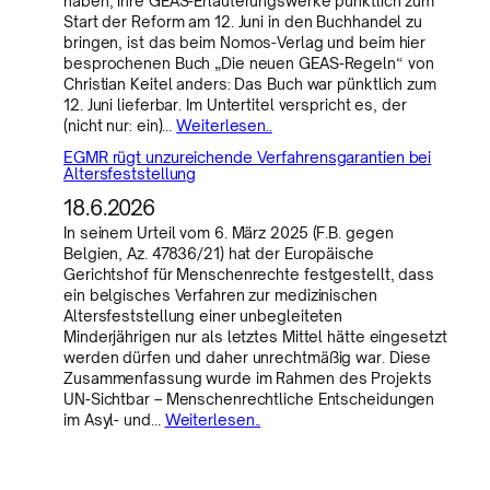
haben, ihre GEAS-Erläuterungswerke pünktlich zum
Start der Reform am 12. Juni in den Buchhandel zu
bringen, ist das beim Nomos-Verlag und beim hier
besprochenen Buch „Die neuen GEAS-Regeln“ von
Christian Keitel anders: Das Buch war pünktlich zum
12. Juni lieferbar. Im Untertitel verspricht es, der
(nicht nur: ein)…
Weiterlesen..
EGMR rügt unzureichende Verfahrensgarantien bei
Altersfeststellung
18.6.2026
In seinem Urteil vom 6. März 2025 (F.B. gegen
Belgien, Az. 47836/21) hat der Europäische
Gerichtshof für Menschenrechte festgestellt, dass
ein belgisches Verfahren zur medizinischen
Altersfeststellung einer unbegleiteten
Minderjährigen nur als letztes Mittel hätte eingesetzt
werden dürfen und daher unrechtmäßig war. Diese
Zusammenfassung wurde im Rahmen des Projekts
UN-Sichtbar – Menschenrechtliche Entscheidungen
im Asyl- und…
Weiterlesen..