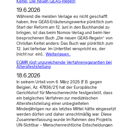
Keitel, Die neuen GEAS-Regeln
19.6.2026
Während die meisten Verlage es nicht geschafft
haben, ihre GEAS-Erläuterungswerke pünktlich zum
Start der Reform am 12. Juni in den Buchhandel zu
bringen, ist das beim Nomos-Verlag und beim hier
besprochenen Buch „Die neuen GEAS-Regeln“ von
Christian Keitel anders: Das Buch war pünktlich zum
12. Juni lieferbar. Im Untertitel verspricht es, der
(nicht nur: ein)…
Weiterlesen..
EGMR rügt unzureichende Verfahrensgarantien bei
Altersfeststellung
18.6.2026
In seinem Urteil vom 6. März 2025 (F.B. gegen
Belgien, Az. 47836/21) hat der Europäische
Gerichtshof für Menschenrechte festgestellt, dass
ein belgisches Verfahren zur medizinischen
Altersfeststellung einer unbegleiteten
Minderjährigen nur als letztes Mittel hätte eingesetzt
werden dürfen und daher unrechtmäßig war. Diese
Zusammenfassung wurde im Rahmen des Projekts
UN-Sichtbar – Menschenrechtliche Entscheidungen