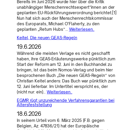
Bereits im Juni 2026 wurde hier über die Kritik
unabhängiger Menschenrechtsexpert*innen an der
geplanten EU-Rückführungsverordnung berichtet.[1]
Nun hat sich auch der Menschenrechtskommissar
des Europarats, Michael O’Flaherty, zu den
geplanten „Return Hubs“…
Weiterlesen..
Keitel, Die neuen GEAS-Regeln
19.6.2026
Während die meisten Verlage es nicht geschafft
haben, ihre GEAS-Erläuterungswerke pünktlich zum
Start der Reform am 12. Juni in den Buchhandel zu
bringen, ist das beim Nomos-Verlag und beim hier
besprochenen Buch „Die neuen GEAS-Regeln“ von
Christian Keitel anders: Das Buch war pünktlich zum
12. Juni lieferbar. Im Untertitel verspricht es, der
(nicht nur: ein)…
Weiterlesen..
EGMR rügt unzureichende Verfahrensgarantien bei
Altersfeststellung
18.6.2026
In seinem Urteil vom 6. März 2025 (F.B. gegen
Belgien, Az. 47836/21) hat der Europäische