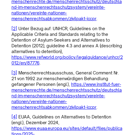
menschenrechte.de/menschenrechtsschutz/deutschla
nd-im-menschenrechtsschutzsystem/vereinte-
nationen/vereinte-nationen-
menschenrechtsabkommen/zivilpakt-iccpr
.
[2]
Unter Bezug auf: UNHCR, Guidelines on the
Applicable Criteria and Standards relating to the
Detention of Asylum-Seekers and Alternatives to
Detention (2012), guideline 4.3 and annex A (describing
alternatives to detention),
https://www.refworld.org/policy/legalguidance/unhcr/2
012/en/87776
.
[3]
Menschenrechtsausschuss, General Comment Nr.
21 von 1992 zur menschenwürdigen Behandlung
gefangener Personen (engl.),
https://www.institut-fuer-
menschenrechte.de/menschenrechtsschutz/deutschla
nd-im-menschenrechtsschutzsystem/vereinte-
nationen/vereinte-nationen-
menschenrechtsabkommen/zivilpakt-iccpr
.
[4]
EUAA, Guidelines on Alternatives to Detention
(engl.), Dezember 2024,
https://www.euaa.europa.eu/sites/default/files/publica
tions/2025-