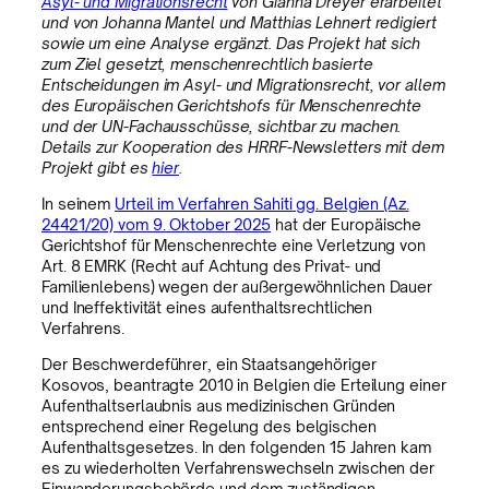
Asyl- und Migrationsrecht
von Gianna Dreyer erarbeitet
und von Johanna Mantel und Matthias Lehnert redigiert
sowie um eine Analyse ergänzt. Das Projekt hat sich
zum Ziel gesetzt, menschenrechtlich basierte
Entscheidungen im Asyl- und Migrationsrecht, vor allem
des Europäischen Gerichtshofs für Menschenrechte
und der UN-Fachausschüsse, sichtbar zu machen.
Details zur Kooperation des HRRF-Newsletters mit dem
Projekt gibt es
hier
.
In seinem
Urteil im Verfahren Sahiti gg. Belgien (Az.
24421/20) vom 9. Oktober 2025
hat der Europäische
Gerichtshof für Menschenrechte eine Verletzung von
Art. 8 EMRK (Recht auf Achtung des Privat- und
Familienlebens) wegen der außergewöhnlichen Dauer
und Ineffektivität eines aufenthaltsrechtlichen
Verfahrens.
Der Beschwerdeführer, ein Staatsangehöriger
Kosovos, beantragte 2010 in Belgien die Erteilung einer
Aufenthaltserlaubnis aus medizinischen Gründen
entsprechend einer Regelung des belgischen
Aufenthaltsgesetzes. In den folgenden 15 Jahren kam
es zu wiederholten Verfahrenswechseln zwischen der
Einwanderungsbehörde und dem zuständigen