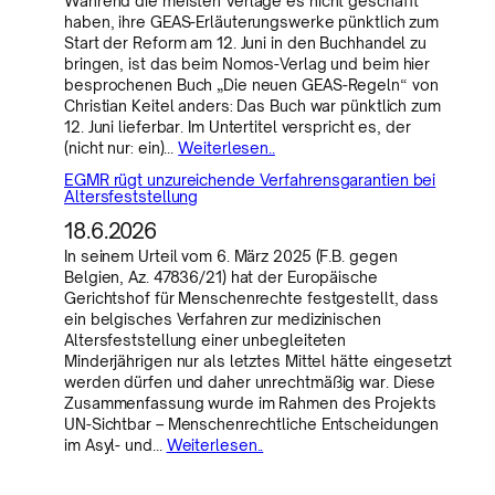
Während die meisten Verlage es nicht geschafft
haben, ihre GEAS-Erläuterungswerke pünktlich zum
Start der Reform am 12. Juni in den Buchhandel zu
bringen, ist das beim Nomos-Verlag und beim hier
besprochenen Buch „Die neuen GEAS-Regeln“ von
Christian Keitel anders: Das Buch war pünktlich zum
12. Juni lieferbar. Im Untertitel verspricht es, der
(nicht nur: ein)…
Weiterlesen..
EGMR rügt unzureichende Verfahrensgarantien bei
Altersfeststellung
18.6.2026
In seinem Urteil vom 6. März 2025 (F.B. gegen
Belgien, Az. 47836/21) hat der Europäische
Gerichtshof für Menschenrechte festgestellt, dass
ein belgisches Verfahren zur medizinischen
Altersfeststellung einer unbegleiteten
Minderjährigen nur als letztes Mittel hätte eingesetzt
werden dürfen und daher unrechtmäßig war. Diese
Zusammenfassung wurde im Rahmen des Projekts
UN-Sichtbar – Menschenrechtliche Entscheidungen
im Asyl- und…
Weiterlesen..