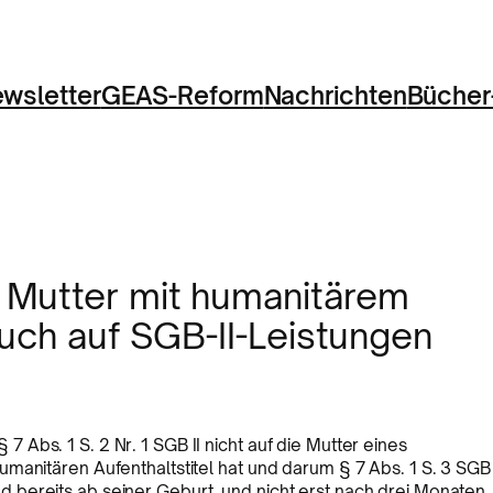
wsletter
GEAS-Reform
Nachrichten
Bücher
 Mutter mit humanitärem
ruch auf SGB-II-Leistungen
Abs. 1 S. 2 Nr. 1 SGB II nicht auf die Mutter eines
manitären Aufenthaltstitel hat und darum § 7 Abs. 1 S. 3 SGB
Kind bereits ab seiner Geburt, und nicht erst nach drei Monaten,