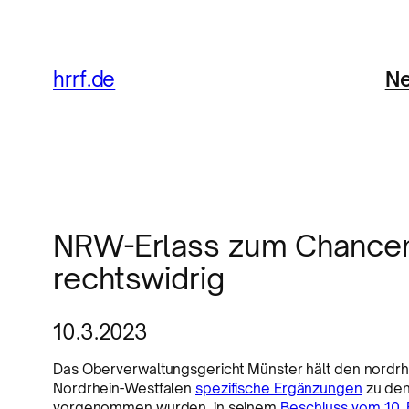
Ne
hrrf.de
NRW-Erlass zum Chancen-
rechtswidrig
10.3.2023
Das Oberverwaltungsgericht Münster hält den nordrh
Nordrhein-Westfalen
spezifische Ergänzungen
zu de
vorgenommen wurden, in seinem
Beschluss vom 10. 