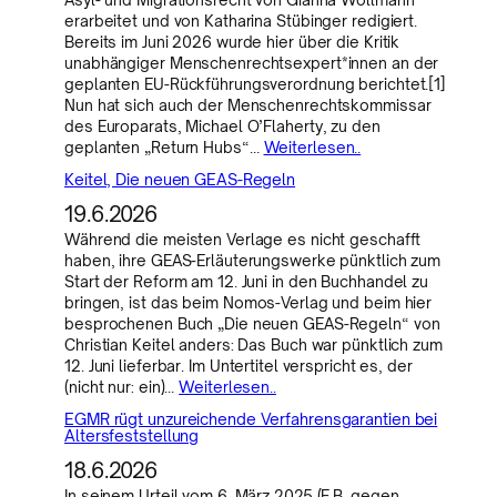
erarbeitet und von Katharina Stübinger redigiert.
Bereits im Juni 2026 wurde hier über die Kritik
unabhängiger Menschenrechtsexpert*innen an der
geplanten EU-Rückführungsverordnung berichtet.[1]
Nun hat sich auch der Menschenrechtskommissar
des Europarats, Michael O’Flaherty, zu den
geplanten „Return Hubs“…
Weiterlesen..
Keitel, Die neuen GEAS-Regeln
19.6.2026
Während die meisten Verlage es nicht geschafft
haben, ihre GEAS-Erläuterungswerke pünktlich zum
Start der Reform am 12. Juni in den Buchhandel zu
bringen, ist das beim Nomos-Verlag und beim hier
besprochenen Buch „Die neuen GEAS-Regeln“ von
Christian Keitel anders: Das Buch war pünktlich zum
12. Juni lieferbar. Im Untertitel verspricht es, der
(nicht nur: ein)…
Weiterlesen..
EGMR rügt unzureichende Verfahrensgarantien bei
Altersfeststellung
18.6.2026
In seinem Urteil vom 6. März 2025 (F.B. gegen