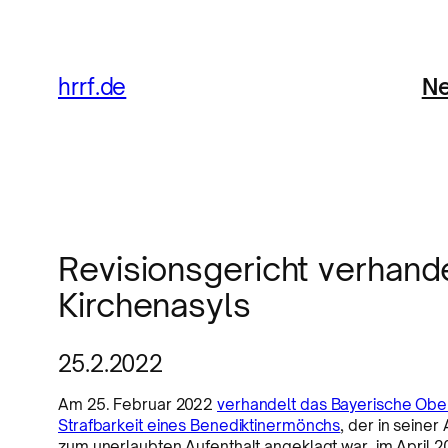
Ne
hrrf.de
Revisionsgericht verhande
Kirchenasyls
25.2.2022
Am 25. Februar 2022
verhandelt das Bayerische Ober
Strafbarkeit eines Benediktinermönchs
, der in seine
zum unerlaubten Aufenthalt angeklagt war, im April 