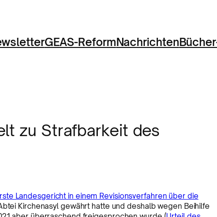
wsletter
GEAS-Reform
Nachrichten
Bücher
lt zu Strafbarkeit des
ste Landesgericht in einem Revisionsverfahren über die
r Abtei Kirchenasyl gewährt hatte und deshalb wegen Beihilfe
2021 aber überraschend freigesprochen wurde (
Urteil des