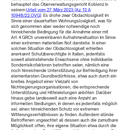
behauptet das Oberverwaltungsgericht Koblenz in
seinem
Urteil vom 27. März 2023 (Az. 13 A
10948/22.OVG)
. Es drohe zwar Obdachlosigkeit im
Sinne einer dauerhaften Wohnungslosigkeit, was für
sich genommen aber weder notwendige noch
hinreichende Bedingung für die Annahme einer mit
Art. 4 GRCh unvereinbaren Aufnahmesituation im Sinne
einer extremen materiellen Not darstelle. In einer
solchen Situation der Obdachlosigkeit erhielten
anerkannt Schutzberechtigte in Italien, jedenfalls
soweit alleinstehende Erwachsene ohne individuelle
Sonderrisikofaktoren betroffen seien, nämlich eine
noch hinreichende Unterstützung zur Befriedigung ihrer
elementarsten Grundbedürfnisse, etwa auch durch ein
breites Angebot einer Vielzahl von
Nichtregierungsorganisationen, die entsprechende
Unterstützung und Hilfeleistungen anböten. Darüber
hinaus gebe landesweit auch eine Anzahl an
informellen Siedlungen, in denen es jedenfalls möglich
sei, einen hinreichenden Schutz vor extremen
Witterungsverhältnissen zu finden. Außerdem stünde
Betroffenen ungeachtet all dessen auch die zumutbare
Möglichkeit offen, ihre eigene Situation etwa durch die