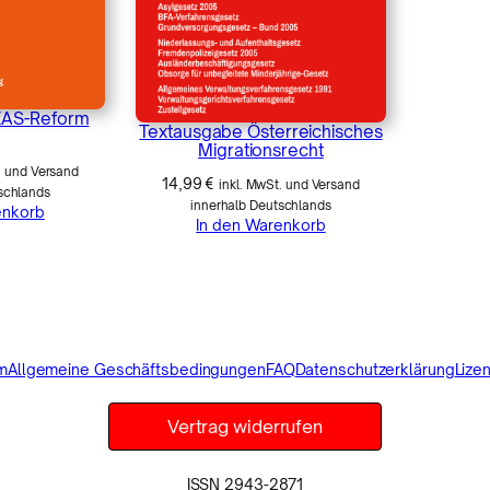
EAS-Reform
Textausgabe Österreichisches
Migrationsrecht
. und Versand
14,99
€
inkl. MwSt. und Versand
schlands
innerhalb Deutschlands
enkorb
In den Warenkorb
m
Allgemeine Geschäftsbedingungen
FAQ
Datenschutzerklärung
Lize
Vertrag widerrufen
ISSN 2943-2871