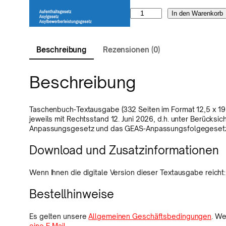
T
In den Warenkorb
e
x
Beschreibung
Rezensionen (0)
t
a
Beschreibung
u
s
Taschenbuch-Textausgabe (332 Seiten im Format 12,5 x 19
g
jeweils mit Rechtsstand 12. Juni 2026, d.h. unter Berücksi
Anpassungsgesetz und das GEAS-Anpassungsfolgegeset
a
Download und Zusatzinformationen
b
e
Wenn Ihnen die digitale Version dieser Textausgabe reicht
D
Bestellhinweise
e
u
Es gelten unsere
Allgemeinen Geschäftsbedingungen
. We
eine E-Mail
.