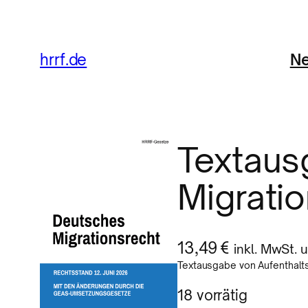
Zum
Inhalt
Ne
hrrf.de
springen
Textaus
Migrati
13,49
€
inkl. MwSt.
Textausgabe von Aufenthalts
18 vorrätig