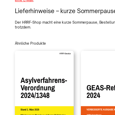
t
s
Lieferhinweise – kurze Sommerpau
c
h
Der HRRF-Shop macht eine kurze Sommerpause, Bestellunge
trotzdem.
e
s
Ähnliche Produkte
M
i
g
r
a
t
i
o
n