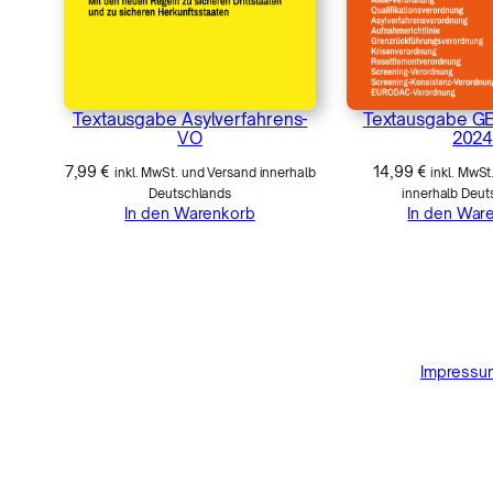
s
r
e
c
Textausgabe Asylverfahrens-
Textausgabe G
h
VO
2024
t
7,99
€
14,99
€
inkl. MwSt. und Versand innerhalb
inkl. MwSt
Deutschlands
innerhalb Deut
M
In den Warenkorb
In den War
e
n
g
e
Impressu