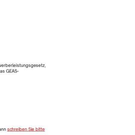
werberleistungsgesetz,
 das GEAS-
dann
schreiben Sie bitte