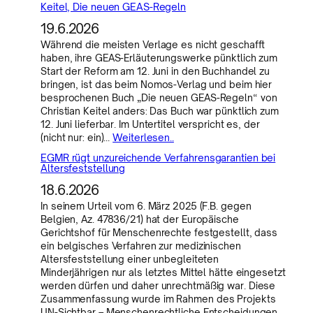
Keitel, Die neuen GEAS-Regeln
19.6.2026
Während die meisten Verlage es nicht geschafft
haben, ihre GEAS-Erläuterungswerke pünktlich zum
Start der Reform am 12. Juni in den Buchhandel zu
bringen, ist das beim Nomos-Verlag und beim hier
besprochenen Buch „Die neuen GEAS-Regeln“ von
Christian Keitel anders: Das Buch war pünktlich zum
12. Juni lieferbar. Im Untertitel verspricht es, der
(nicht nur: ein)…
Weiterlesen..
EGMR rügt unzureichende Verfahrensgarantien bei
Altersfeststellung
18.6.2026
In seinem Urteil vom 6. März 2025 (F.B. gegen
Belgien, Az. 47836/21) hat der Europäische
Gerichtshof für Menschenrechte festgestellt, dass
ein belgisches Verfahren zur medizinischen
Altersfeststellung einer unbegleiteten
Minderjährigen nur als letztes Mittel hätte eingesetzt
werden dürfen und daher unrechtmäßig war. Diese
Zusammenfassung wurde im Rahmen des Projekts
UN-Sichtbar – Menschenrechtliche Entscheidungen