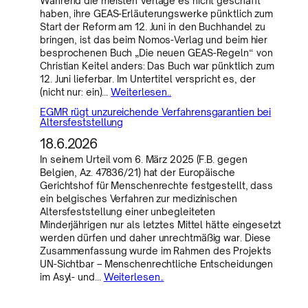
Während die meisten Verlage es nicht geschafft
haben, ihre GEAS-Erläuterungswerke pünktlich zum
Start der Reform am 12. Juni in den Buchhandel zu
bringen, ist das beim Nomos-Verlag und beim hier
besprochenen Buch „Die neuen GEAS-Regeln“ von
Christian Keitel anders: Das Buch war pünktlich zum
12. Juni lieferbar. Im Untertitel verspricht es, der
(nicht nur: ein)…
Weiterlesen..
EGMR rügt unzureichende Verfahrensgarantien bei
Altersfeststellung
18.6.2026
In seinem Urteil vom 6. März 2025 (F.B. gegen
Belgien, Az. 47836/21) hat der Europäische
Gerichtshof für Menschenrechte festgestellt, dass
ein belgisches Verfahren zur medizinischen
Altersfeststellung einer unbegleiteten
Minderjährigen nur als letztes Mittel hätte eingesetzt
werden dürfen und daher unrechtmäßig war. Diese
Zusammenfassung wurde im Rahmen des Projekts
UN-Sichtbar – Menschenrechtliche Entscheidungen
im Asyl- und…
Weiterlesen..