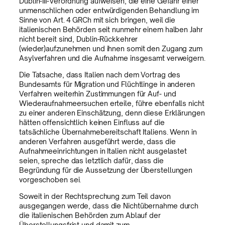
Dublin-III-Verordnung aufweisen, die eine Gefahr einer
unmenschlichen oder entwürdigenden Behandlung im
Sinne von Art. 4 GRCh mit sich bringen, weil die
italienischen Behörden seit nunmehr einem halben Jahr
nicht bereit sind, Dublin-Rückkehrer
(wieder)aufzunehmen und ihnen somit den Zugang zum
Asylverfahren und die Aufnahme insgesamt verweigern.
Die Tatsache, dass Italien nach dem Vortrag des
Bundesamts für Migration und Flüchtlinge in anderen
Verfahren weiterhin Zustimmungen für Auf- und
Wiederaufnahmeersuchen erteile, führe ebenfalls nicht
zu einer anderen Einschätzung, denn diese Erklärungen
hätten offensichtlich keinen Einfluss auf die
tatsächliche Übernahmebereitschaft Italiens. Wenn in
anderen Verfahren ausgeführt werde, dass die
Aufnahmeeinrichtungen in Italien nicht ausgelastet
seien, spreche das letztlich dafür, dass die
Begründung für die Aussetzung der Überstellungen
vorgeschoben sei.
Soweit in der Rechtsprechung zum Teil davon
ausgegangen werde, dass die Nichtübernahme durch
die italienischen Behörden zum Ablauf der
Überstellungsfrist und damit zum