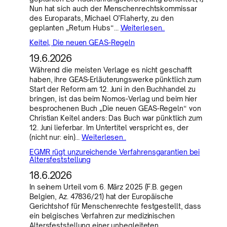
Nun hat sich auch der Menschenrechtskommissar
des Europarats, Michael O’Flaherty, zu den
geplanten „Return Hubs“…
Weiterlesen..
Keitel, Die neuen GEAS-Regeln
19.6.2026
Während die meisten Verlage es nicht geschafft
haben, ihre GEAS-Erläuterungswerke pünktlich zum
Start der Reform am 12. Juni in den Buchhandel zu
bringen, ist das beim Nomos-Verlag und beim hier
besprochenen Buch „Die neuen GEAS-Regeln“ von
Christian Keitel anders: Das Buch war pünktlich zum
12. Juni lieferbar. Im Untertitel verspricht es, der
(nicht nur: ein)…
Weiterlesen..
EGMR rügt unzureichende Verfahrensgarantien bei
Altersfeststellung
18.6.2026
In seinem Urteil vom 6. März 2025 (F.B. gegen
Belgien, Az. 47836/21) hat der Europäische
Gerichtshof für Menschenrechte festgestellt, dass
ein belgisches Verfahren zur medizinischen
Altersfeststellung einer unbegleiteten