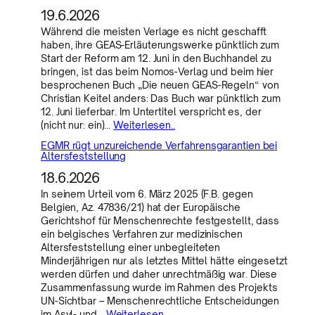
19.6.2026
Während die meisten Verlage es nicht geschafft
haben, ihre GEAS-Erläuterungswerke pünktlich zum
Start der Reform am 12. Juni in den Buchhandel zu
bringen, ist das beim Nomos-Verlag und beim hier
besprochenen Buch „Die neuen GEAS-Regeln“ von
Christian Keitel anders: Das Buch war pünktlich zum
12. Juni lieferbar. Im Untertitel verspricht es, der
(nicht nur: ein)…
Weiterlesen..
EGMR rügt unzureichende Verfahrensgarantien bei
Altersfeststellung
18.6.2026
In seinem Urteil vom 6. März 2025 (F.B. gegen
Belgien, Az. 47836/21) hat der Europäische
Gerichtshof für Menschenrechte festgestellt, dass
ein belgisches Verfahren zur medizinischen
Altersfeststellung einer unbegleiteten
Minderjährigen nur als letztes Mittel hätte eingesetzt
werden dürfen und daher unrechtmäßig war. Diese
Zusammenfassung wurde im Rahmen des Projekts
UN-Sichtbar – Menschenrechtliche Entscheidungen
im Asyl- und…
Weiterlesen..