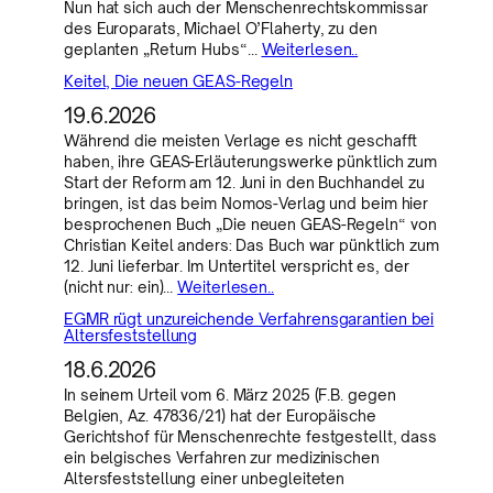
Nun hat sich auch der Menschenrechtskommissar
des Europarats, Michael O’Flaherty, zu den
geplanten „Return Hubs“…
Weiterlesen..
Keitel, Die neuen GEAS-Regeln
19.6.2026
Während die meisten Verlage es nicht geschafft
haben, ihre GEAS-Erläuterungswerke pünktlich zum
Start der Reform am 12. Juni in den Buchhandel zu
bringen, ist das beim Nomos-Verlag und beim hier
besprochenen Buch „Die neuen GEAS-Regeln“ von
Christian Keitel anders: Das Buch war pünktlich zum
12. Juni lieferbar. Im Untertitel verspricht es, der
(nicht nur: ein)…
Weiterlesen..
EGMR rügt unzureichende Verfahrensgarantien bei
Altersfeststellung
18.6.2026
In seinem Urteil vom 6. März 2025 (F.B. gegen
Belgien, Az. 47836/21) hat der Europäische
Gerichtshof für Menschenrechte festgestellt, dass
ein belgisches Verfahren zur medizinischen
Altersfeststellung einer unbegleiteten